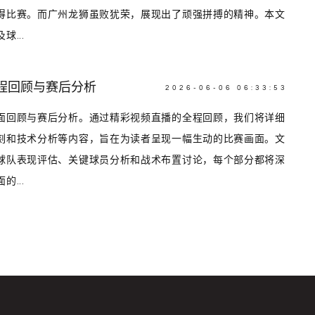
得比赛。而广州龙狮虽败犹荣，展现出了顽强拼搏的精神。本文
...
程回顾与赛后分析
2026-06-06 06:33:53
面回顾与赛后分析。通过精彩视频直播的全程回顾，我们将详细
刻和技术分析等内容，旨在为读者呈现一幅生动的比赛画面。文
球队表现评估、关键球员分析和战术布置讨论，每个部分都将深
...