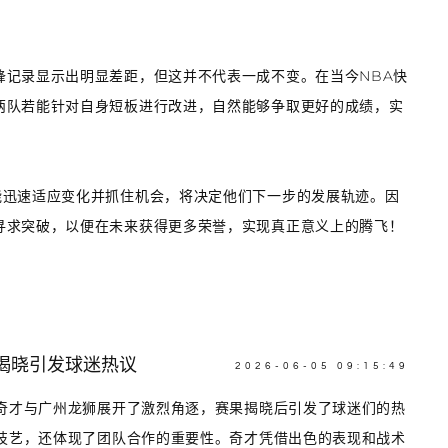
锋记录显示出明显差距，但这并不代表一成不变。在当今NBA快
两队若能针对自身短板进行改进，自然能够争取更好的成绩，实
能迅速适应变化并抓住机会，将决定他们下一步的发展轨迹。因
寻求突破，以便在未来获得更多荣誉，实现真正意义上的腾飞！
揭晓引发球迷热议
2026-06-05 09:15:49
奇才与广州龙狮展开了激烈角逐，赛果揭晓后引发了球迷们的热
技艺，还体现了团队合作的重要性。奇才凭借出色的表现和战术