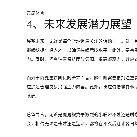
意昂体育
4、未来发展潜力展望
展望未来，无疑是每个篮球迷最关注的话题之一。对于
继续挖掘年轻人才，以确保持续竞技水平。此外，要善
力。同时，还需注意保持团队氛围，提高凝聚力，以应
而对于尚处重建阶段的奇才而言，他们则需要更加注重
应通过合理交易加强主力阵容。此外，也应该借鉴其他
基础。
总体而言，无论是魔鬼般竞争激烈的小联盟环境还是瞬
会，相信无论是奇才还是猛龙，都将在不久后迎来各自