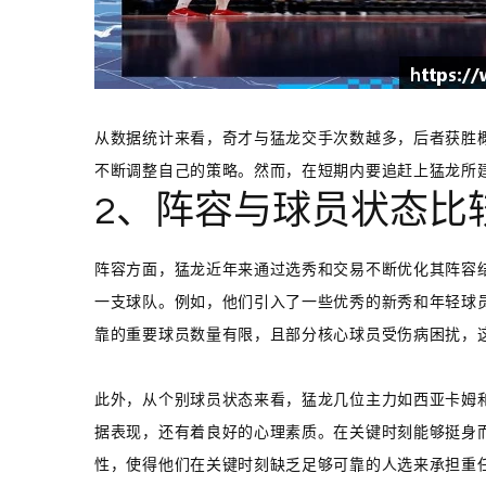
从数据统计来看，奇才与猛龙交手次数越多，后者获胜
不断调整自己的策略。然而，在短期内要追赶上猛龙所
2、阵容与球员状态比
阵容方面，猛龙近年来通过选秀和交易不断优化其阵容
一支球队。例如，他们引入了一些优秀的新秀和年轻球
靠的重要球员数量有限，且部分核心球员受伤病困扰，
此外，从个别球员状态来看，猛龙几位主力如西亚卡姆
据表现，还有着良好的心理素质。在关键时刻能够挺身
性，使得他们在关键时刻缺乏足够可靠的人选来承担重