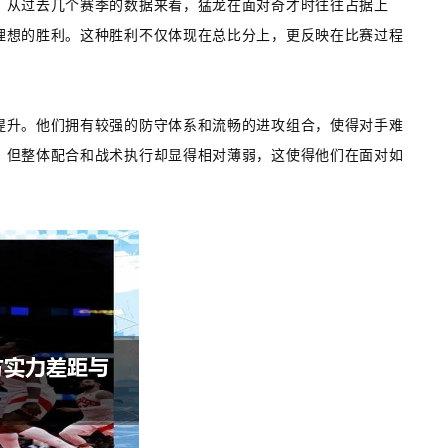
。从过去几个赛季的数据来看，猛龙在面对奇才时往往占据上
理想的胜利。这种胜利不仅体现在总比分上，更反映在比赛过程
提升。他们拥有较强的防守体系和流畅的进攻组合，使得对手难
，但整体配合和战术执行却显得相对薄弱，这使得他们在面对如