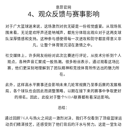
意昂官网
4、观众反馈与赛事影响
对于广大篮球迷来说，这场激烈对抗无疑是一份视觉盛宴。从现场氛
围来看，无论是欢呼声还是呐喊声，都充分体现出观众对于这两支球
队深厚情感和支持。这种参与感使得每一次进攻和防守都显得意义非
凡，让整个体育馆沉浸在激情之中。
社交媒体上，许多网友纷纷对此次比賽进行评论，从技术分析到个人
观点，各种声音汇聚成一股热潮。很多粉丝表示，通过观看这场比
赛，他们更深刻地理解到了团队精神和竞技体育所传达出的魅力所
在。
此外，这样高水平赛事还会影响未来几轮常规赛乃至季后赛的发展格
局，各个球队也会因此而调整策略，以期在接下来的赛事中争取更好
的排名。因此，此役对于整个NBA联赛都有着深远影响。
总结：
通过回顾76人与热火之间这一激烈对决，我们不仅看到了顶级篮球运
动员们精湛技艺，还感受到了他们背后的汗水与努力。这是一堂生动