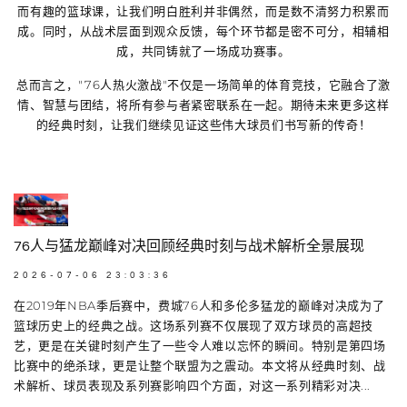
而有趣的篮球课，让我们明白胜利并非偶然，而是数不清努力积累而
成。同时，从战术层面到观众反馈，每个环节都是密不可分，相辅相
成，共同铸就了一场成功赛事。
总而言之，"76人热火激战"不仅是一场简单的体育竞技，它融合了激
情、智慧与团结，将所有参与者紧密联系在一起。期待未来更多这样
的经典时刻，让我们继续见证这些伟大球员们书写新的传奇！
76人与猛龙巅峰对决回顾经典时刻与战术解析全景展现
2026-07-06 23:03:36
在2019年NBA季后赛中，费城76人和多伦多猛龙的巅峰对决成为了
篮球历史上的经典之战。这场系列赛不仅展现了双方球员的高超技
艺，更是在关键时刻产生了一些令人难以忘怀的瞬间。特别是第四场
比赛中的绝杀球，更是让整个联盟为之震动。本文将从经典时刻、战
术解析、球员表现及系列赛影响四个方面，对这一系列精彩对决...