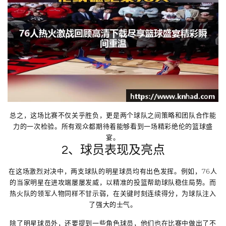
总之，这场比赛不仅关乎胜负，更是两个球队之间策略和团队合作能
力的一次检验。所有观众都期待着能够看到一场精彩绝伦的篮球盛
宴。
2、球员表现及亮点
在这场激烈对决中，两支球队的明星球员均有出色发挥。例如，76人
的当家明星在进攻端屡屡发威，以精准的投篮帮助球队稳住局势。而
热火队的领军人物同样不甘示弱，在关键时刻连续得分，为球队注入
了强大的士气。
除了明星球员外，还要提到一些角色球员，他们也在比赛中做出了不