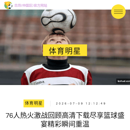
体育明星
体育明星
2026-07-09 12:12:49
76人热火激战回顾高清下载尽享篮球盛
宴精彩瞬间重温