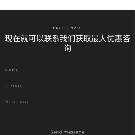
PUSH EMAIL
现在就可以联系我们获取最大优惠咨
询
NAME
E-MAIL
MESSAGE
Send message