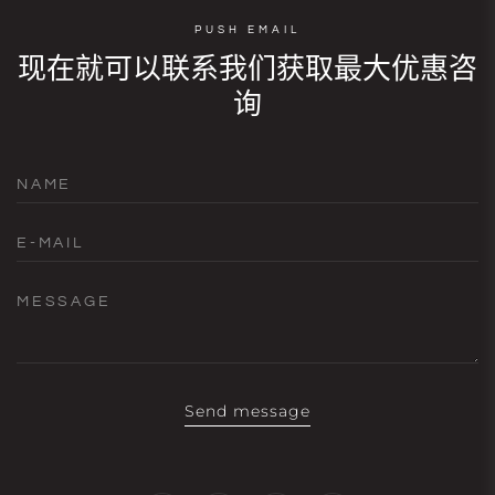
PUSH EMAIL
现在就可以联系我们获取最大优惠咨
询
NAME
E-MAIL
MESSAGE
Send message