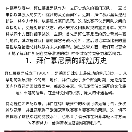
在德甲联赛中，拜仁慕尼黑队作为一支历史悠久的豪门球队，一直以
来都以其强大的实力和优雅的风范而闻名。近期，拜仁慕尼黑队迎战
劲敌，将全力争胜，以展现其豪门风范。这场比赛不仅是两队之间的
直接对话，更是对球员状态、战术安排及团队默契的重要考验。文章
将从四个方面详细阐述这一主题：首先是拜仁慕尼黑的历史背景与豪
门地位，其次是球队目前的阵容与战术分析，然后讨论本场比赛的重
要性以及最后总结球队在未来的展望。通过这些方面，我们可以更全
面地了解拜仁如何在竞争激烈的德甲中继续保持竞争力和影响力。
1、拜仁慕尼黑的辉煌历史
拜仁慕尼黑成立于1900年，是德国足球史上最成功的俱乐部之一。从
早期的发展到如今的霸主地位，拜仁经历了多个辉煌时期，无论是在
国内联赛还是国际赛事中，都屡次夺冠。俱乐部凭借其深厚的文化底
蕴和卓越的管理，在全球范围内积累了庞大的球迷基础。
特别是在21世纪以来，拜仁在德甲联赛中的表现可谓无懈可击，多次
蝉联冠军，并且还赢得了欧洲冠军联赛等重要赛事的荣耀。这一切不
仅体现了球队卓越的竞技水平，也彰显了俱乐部在培养年轻人才方面
的不懈努力，使得新老交替能够顺利进行。