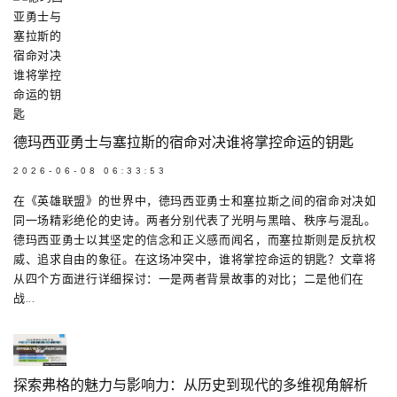
德玛西亚勇士与塞拉斯的宿命对决谁将掌控命运的钥匙
2026-06-08 06:33:53
在《英雄联盟》的世界中，德玛西亚勇士和塞拉斯之间的宿命对决如
同一场精彩绝伦的史诗。两者分别代表了光明与黑暗、秩序与混乱。
德玛西亚勇士以其坚定的信念和正义感而闻名，而塞拉斯则是反抗权
威、追求自由的象征。在这场冲突中，谁将掌控命运的钥匙？文章将
从四个方面进行详细探讨：一是两者背景故事的对比；二是他们在
战...
探索弗格的魅力与影响力：从历史到现代的多维视角解析