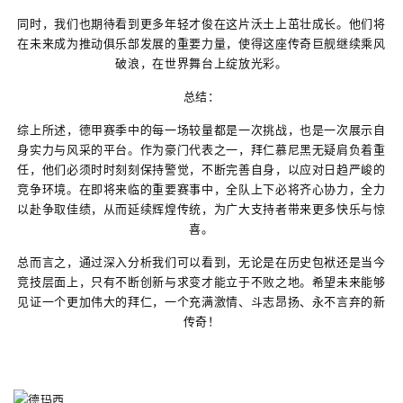
同时，我们也期待看到更多年轻才俊在这片沃土上茁壮成长。他们将
在未来成为推动俱乐部发展的重要力量，使得这座传奇巨舰继续乘风
破浪，在世界舞台上绽放光彩。
总结：
综上所述，德甲赛季中的每一场较量都是一次挑战，也是一次展示自
身实力与风采的平台。作为豪门代表之一，拜仁慕尼黑无疑肩负着重
任，他们必须时时刻刻保持警觉，不断完善自身，以应对日趋严峻的
竞争环境。在即将来临的重要赛事中，全队上下必将齐心协力，全力
以赴争取佳绩，从而延续辉煌传统，为广大支持者带来更多快乐与惊
喜。
总而言之，通过深入分析我们可以看到，无论是在历史包袱还是当今
竞技层面上，只有不断创新与求变才能立于不败之地。希望未来能够
见证一个更加伟大的拜仁，一个充满激情、斗志昂扬、永不言弃的新
传奇！