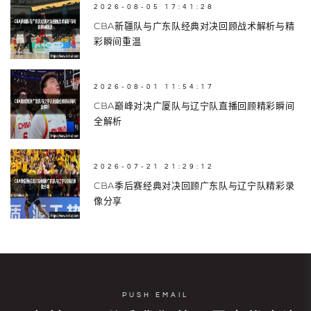
2026-08-05 17:41:28
CBA新疆队与广东队经典对决回顾战术解析与精
彩瞬间重温
2026-08-01 11:54:17
CBA巅峰对决广厦队与辽宁队直播回顾精彩瞬间
全解析
2026-07-21 21:29:12
CBA季后赛经典对决回顾广东队与辽宁队精彩录
像分享
PUSH EMAIL