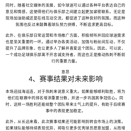
同时，随着社交媒体的发展，如今球迷可以通过各种平台表达自己的
意见和情感，这使得他们与俱乐部之间建立起更加紧密联系。无论是
现场加油助威还是在线互动交流，都促进了这种良好的氛围。而这种
氛围也反过来鼓舞着球队努力拼搏，不断追求更高目标。
此外，在俱乐部日常运营和市场推广方面，积极倾听并回应球迷需求
也是至关重要的一环。通过举办各类活动，加强与粉丝间互动，不仅
提升了品牌形象，也让更多人了解并喜爱这个团队。因此，可以说，
一个成功足球俱乐部离不开忠诚支持者，而这也正是推动热刺不断前
行的重要力量。
意昂
4、赛事结果对未来影响
本场迎战海运连，对于热刺来说意义重大。如果能够顺利取胜，将为
他们在联赛中的排名增添重要分数，并进一步巩固其争冠信心。同
时，这样一场胜利还能给整个团队带来士气上的提升，有助于后续赛
事中的表现更加稳定。
此外，从长远来看，此次赛事结果还可能影响到转会市场上的决策。
如果球队能够持续表现优异，将吸引更多优秀球员愿意加盟，从而增