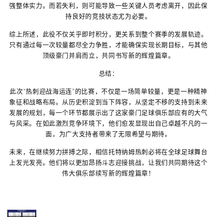
强整体实力。而若失利，则可能导致一些关键人员考虑离开，因此保
持良好的竞技状态尤为必要。
综上所述，此役不仅关乎即时积分，更关系到整个赛季的发展轨迹。
只有通过每一次较量都尽全力争胜，才能确保实现长期目标，与其他
顶级豪门并肩而立，共同书写新的辉煌篇章。
总结：
此次“热刺迎战海运连”的比赛，不仅是一场简单较量，更是一种精神
象征和战略布局。从历史积淀到当下阵容，从坚定不移的支持到未来
发展的规划，每一个环节都展示出了这家豪门足球俱乐部应有的大气
与风采。在如此激烈竞争环境下，他们愈发显现出自己卓越不凡的一
面，为广大支持者带来了无限希望与期待。
未来，在继续努力拼搏之际，相信托特纳姆热刺必将在全球足球舞台
上发光发亮。他们将以更加昂扬斗志迎接挑战，让我们共同期待这个
伟大俱乐部续写新的辉煌篇章！