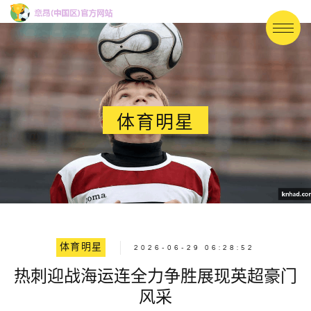
体育明星
体育明星
2026-06-29 06:28:52
热刺迎战海运连全力争胜展现英超豪门
风采