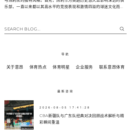
乐部，一直以来都以其高水平的竞技表现和激情四溢的球迷文化而...
SEARCH BLOG...
导航
关于意昂
体育热点
体育明星
企业服务
联系意昂体育
最新咨询
2026-08-05 17:41:28
CBA新疆队与广东队经典对决回顾战术解析与精
彩瞬间重温