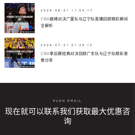
2026-08-01 11:54:17
CBA巅峰对决广厦队与辽宁队直播回顾精彩瞬间
全解析
2026-07-21 21:29:12
CBA季后赛经典对决回顾广东队与辽宁队精彩录
像分享
PUSH EMAIL
现在就可以联系我们获取最大优惠咨
询