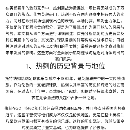
在英超赛季的激烈竞争中，热刺迎战海运连这一场比赛无疑成为了万
众瞩目的焦点。作为英超豪门，热刺不仅在国内联赛中拥有强大的实
力，同时在欧洲赛场也展现出色的表现。本场比赛，热刺全力争胜，
不仅是为了积累宝贵的积分，更是为了展现其作为豪门球队的风采与
气势。本文将从四个方面进行详细阐述：首先分析热刺的历史背景及
其在英超中的地位；其次探讨球队目前的阵容构成与战术打法；再者
关注球迷对球队的支持以及他们的重要性；最后评估这场比赛对热刺
未来发展的影响。这些方面将全面展示热刺迎战海运连时所体现出的
豪门风采。
1、热刺的历史背景与地位
托特纳姆热刺足球俱乐部成立于1882年，是英超联赛中的一支传统劲
旅。作为伦敦的一支老牌球队，热刺以其丰富的历史和辉煌的过去而
闻名。在过去几十年中，虽然经历了起伏，但依然坚持追求卓越，力
求在竞争激烈的英超中占据一席之地。
热刺在20世纪60年代曾经赢得过欧洲冠军杯，并且多次获得国内杯赛
冠军，这些荣誉使得他们成为不仅仅是伦敦地区，更是在整个英格兰
乃至欧洲范围内都享有盛誉的俱乐部。这样的历史沉淀，为球队如今
的发展奠定了坚实基础，也为球迷提供了骄傲感。