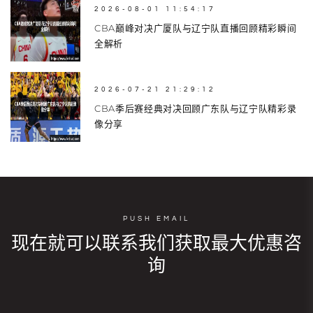
2026-08-01 11:54:17
CBA巅峰对决广厦队与辽宁队直播回顾精彩瞬间
全解析
2026-07-21 21:29:12
CBA季后赛经典对决回顾广东队与辽宁队精彩录
像分享
PUSH EMAIL
现在就可以联系我们获取最大优惠咨
询