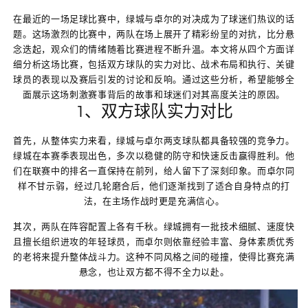
在最近的一场足球比赛中，绿城与卓尔的对决成为了球迷们热议的话
题。这场激烈的比赛中，两队在场上展开了精彩纷呈的对抗，比分悬
念迭起，观众们的情绪随着比赛进程不断升温。本文将从四个方面详
细分析这场比赛，包括双方球队的实力对比、战术布局和执行、关键
球员的表现以及赛后引发的讨论和反响。通过这些分析，希望能够全
面展示这场刺激赛事背后的故事和球迷们对其高度关注的原因。
1、双方球队实力对比
首先，从整体实力来看，绿城与卓尔两支球队都具备较强的竞争力。
绿城在本赛季表现出色，多次以稳健的防守和快速反击赢得胜利。他
们在联赛中的排名一直保持在前列，给人留下了深刻印象。而卓尔同
样不甘示弱，经过几轮磨合后，他们逐渐找到了适合自身特点的打
法，在主场作战时更是充满信心。
其次，两队在阵容配置上各有千秋。绿城拥有一批技术细腻、速度快
且擅长组织进攻的年轻球员，而卓尔则依靠经验丰富、身体素质优秀
的老将来提升整体战斗力。这种不同风格之间的碰撞，使得比赛充满
悬念，也让双方都不得不全力以赴。