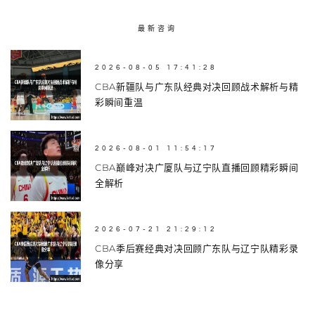
最新咨询
2026-08-05 17:41:28
CBA新疆队与广东队经典对决回顾战术解析与精
彩瞬间重温
2026-08-01 11:54:17
CBA巅峰对决广厦队与辽宁队直播回顾精彩瞬间
全解析
2026-07-21 21:29:12
CBA季后赛经典对决回顾广东队与辽宁队精彩录
像分享