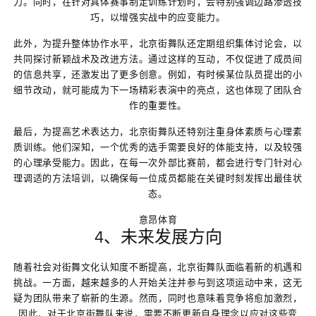
力。同时，在针对具体赛事制定训练计划时，会特别强调边路渗透技
巧，以增强实战中的应变能力。
此外，为提升整体协作水平，北京街舞队还定期组织集体讨论会，以
共同探讨新颖战术及改进方法。通过这样的互动，不仅促进了成员间
的信息共享，还激发出了更多创意。例如，有时候某位队员提出的小
细节改动，就可能成为下一场精彩表演中的亮点，这也体现了团队合
作的重要性。
最后，为提高艺术表达力，北京街舞队还特别注重身体素质与心理素
质训练。他们深知，一个优秀的选手需要良好的体能支持，以及较强
的心理承受能力。因此，在每一次外部比赛前，都会进行专门针对心
理调适的方法培训，以确保每一位成员都能在关键时刻发挥出最佳状
态。
意昂体育
4、未来发展方向
随着社会对街舞文化认知度不断提高，北京街舞队面临着新的机遇和
挑战。一方面，越来越多的人开始关注并参与到这项运动中来，这无
疑为团队带来了崭新的生源。然而，同时也意味着竞争将愈加激烈，
因此，对于北京街舞队来说，需要不断更新自身理念以应对这些变