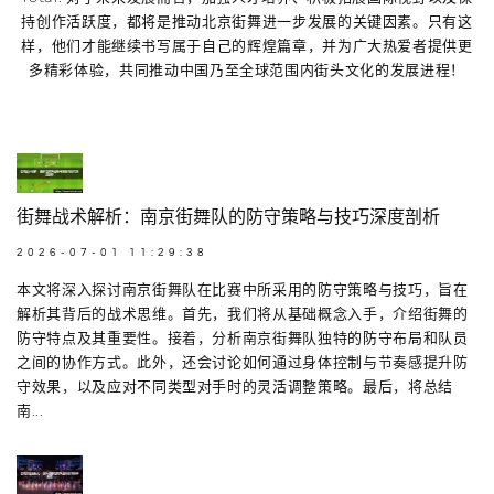
持创作活跃度，都将是推动北京街舞进一步发展的关键因素。只有这
样，他们才能继续书写属于自己的辉煌篇章，并为广大热爱者提供更
多精彩体验，共同推动中国乃至全球范围内街头文化的发展进程！
街舞战术解析：南京街舞队的防守策略与技巧深度剖析
2026-07-01 11:29:38
本文将深入探讨南京街舞队在比赛中所采用的防守策略与技巧，旨在
解析其背后的战术思维。首先，我们将从基础概念入手，介绍街舞的
防守特点及其重要性。接着，分析南京街舞队独特的防守布局和队员
之间的协作方式。此外，还会讨论如何通过身体控制与节奏感提升防
守效果，以及应对不同类型对手时的灵活调整策略。最后，将总结
南...