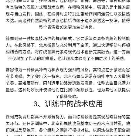
北京街舞队汇聚了多种风格，包括嘻哈、锁舞、霹雳等，每种风格都
有其独特的表现方式和战术应用。在嘻哈风格中，强调的是个性的展
现与自由发挥，因此，在编排时会特别注重动作间的连贯性以及情感
表达。而这种自然流畅的过渡也恰恰依赖于边路渗透这一技法，使得
整个表演看起来更加生动有趣。
锁舞则是一种极具技巧性的舞蹈形式，它要求演员具备高超的控制能
力。在此风格下，北京街舞队充分利用了空间，通过快速移动与停顿
相结合的方法，将传统锁舞元素与现代战术创新完美融合。这一方面
不仅增加了作品的新鲜感，也让观众体验到了不同层次上的美感。
霹雳作为一种极具冲击力和表现力强烈的风格，其特点在于激烈而富
有节奏感。为了突出这一特色，北京街舞队常常在编排中加入大量快
节奏、高难度动作，同时运用边路渗透激发激情，让整支曲目充满力
量感。这种巧妙设计使得他们在比赛中频频获胜，也为其他团队提供
了借鉴经验。
3、训练中的战术应用
任何成功背后都离不开艰苦努力，而训练阶段则是实现战略目标的重
要环节。在日常训练中，北京街舞队注重基本功与战术应用并重，他
们通过反复练习，各个组别之间进行模拟对抗，以磨炼彼此间配合能