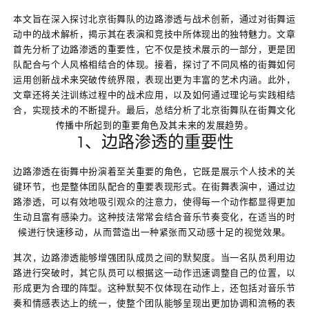
本文旨在深入探讨北京街舞队的边路渗透与战术创新，通过对街舞运
动中的战术解析，揭示其在表演和竞技中所体现出的独特魅力。文章
首先分析了边路渗透的重要性，它不仅是技术展示的一部分，更是团
队配合与个人风格相结合的体现。接着，探讨了不同风格的街舞如何
运用创新战术来突破传统界限，表现出更为丰富的艺术内涵。此外，
文章还将关注训练过程中的战术应用，以及如何通过理论与实践相结
合，实现技术的不断提升。最后，总结分析了北京街舞队在街舞文化
传播中所起到的重要角色及其未来的发展趋势。
1、边路渗透的重要性
边路渗透在街舞中扮演着至关重要的角色，它既是展示个人技术的关
键环节，也是整体团队配合的重要表现形式。在街舞表演中，通过边
路渗透，可以有效地吸引观众的注意力，使得每一个动作都显得更加
生动且富有感染力。这种技法常常会结合音乐节奏变化，在适当的时
候进行快速移动，从而营造出一种紧张而又动感十足的视觉效果。
其次，边路渗透能够增强团队成员之间的默契度。当一名队员利用边
路进行突破时，其它队员可以根据这一动作迅速调整自己的位置，以
形成更为合理的阵型。这种默契不仅体现在动作上，还包括对音乐节
奏和情感表达上的统一，使整个团队能够呈现出更加协调和流畅的表