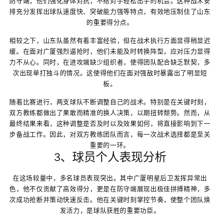
防守端，他们强化身体对抗，不给对手轻松出手的机会。这种战术安
排充分发挥出球队速度快、突破能力强等特点，有效地压制住了山东
的重要得分点。
相较之下，山东队虽然有着丰富经验，但在战术执行方面显得稍显迟
缓。在面对广厦强烈逼抢时，他们未能及时转换阵型，应对压力显得
力不从心。同时，在进攻端缺少组织者，使得团队配合缺乏默契，多
次出现单打独斗的情况。这使得他们在面对强敌时暴露出了明显短
板。
随着比赛进行，两支球队不断调整自己的战术。特别是在关键时刻，
双方教练都做出了果敢而精准的换人决策，以期扭转颓势。然而，从
最终结果来看，这种调整是否及时以及效果如何，将直接影响到下一
步备战工作。因此，对双方教练团队而言，每一次战术选择都是至关
重要的一环。
3、球员个人表现分析
在这场较量中，多名球员表现突出。其中广厦明星后卫发挥异常出
色，他不仅贡献了高效得分，更是在防守端展现出极佳拼搏精神，多
次成功抢断并策动快速反击。他在关键时刻掌控节奏，使整个团队焕
发活力，是球队获胜的重要功臣。