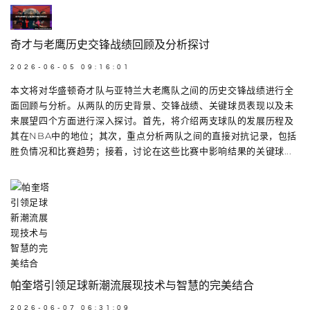
奇才与老鹰历史交锋战绩回顾及分析探讨
2026-06-05 09:16:01
本文将对华盛顿奇才队与亚特兰大老鹰队之间的历史交锋战绩进行全
面回顾与分析。从两队的历史背景、交锋战绩、关键球员表现以及未
来展望四个方面进行深入探讨。首先，将介绍两支球队的发展历程及
其在NBA中的地位；其次，重点分析两队之间的直接对抗记录，包括
胜负情况和比赛趋势；接着，讨论在这些比赛中影响结果的关键球...
帕奎塔引领足球新潮流展现技术与智慧的完美结合
2026-06-07 06:31:09