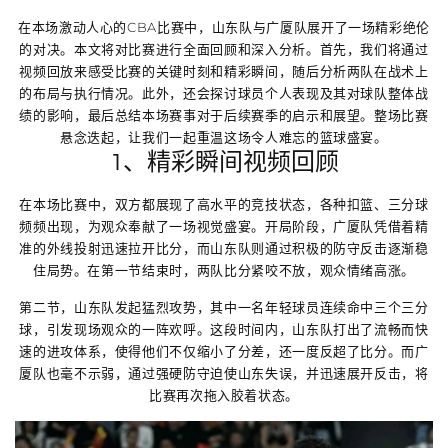
在本场激动人心的CBA比赛中，山东队与广厦队展开了一场精彩绝伦
的对决。本文将对比赛进行全面回顾和深入分析。首先，我们将通过
视频回放来感受比赛的关键时刻和精彩瞬间，随后分析两队在战术上
的布局与执行情况。此外，还会探讨球员个人表现及其对球队整体战
绩的影响，最后总结本场赛事对于后续赛季的启示和展望。整场比赛
悬念迭起，让我们一起重温这场令人难忘的篮球盛宴。
1、精彩瞬间视频回顾
在本场比赛中，双方都展现了高水平的竞技状态，各种扣篮、三分球
频频出现，为观众奉献了一场视觉盛宴。开局阶段，广厦队凭借着精
准的外线投射迅速拉开比分，而山东队则通过积极的防守反击逐渐稳
住局势。在第一节结束时，两队比分紧咬不放，观众情绪高涨。
第二节，山东队发起猛烈攻势，其中一名年轻球员连续命中三个三分
球，引发现场观众的一阵欢呼。这段时间内，山东队打出了流畅而快
速的进攻体系，使得他们不仅缩小了分差，还一度反超了比分。而广
厦队也毫不示弱，通过强硬防守迫使山东失误，并迅速展开反击，将
比赛再次拖入胶着状态。