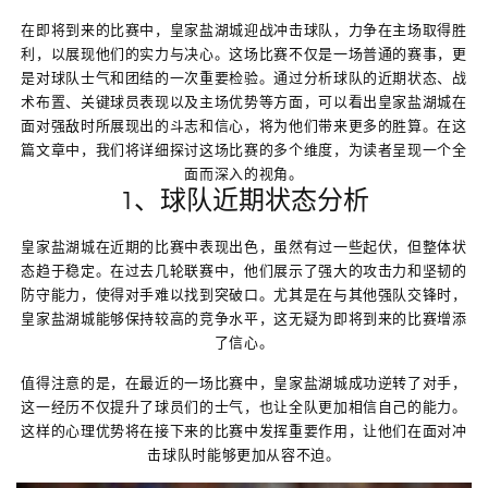
在即将到来的比赛中，皇家盐湖城迎战冲击球队，力争在主场取得胜
利，以展现他们的实力与决心。这场比赛不仅是一场普通的赛事，更
是对球队士气和团结的一次重要检验。通过分析球队的近期状态、战
术布置、关键球员表现以及主场优势等方面，可以看出皇家盐湖城在
面对强敌时所展现出的斗志和信心，将为他们带来更多的胜算。在这
篇文章中，我们将详细探讨这场比赛的多个维度，为读者呈现一个全
面而深入的视角。
1、球队近期状态分析
皇家盐湖城在近期的比赛中表现出色，虽然有过一些起伏，但整体状
态趋于稳定。在过去几轮联赛中，他们展示了强大的攻击力和坚韧的
防守能力，使得对手难以找到突破口。尤其是在与其他强队交锋时，
皇家盐湖城能够保持较高的竞争水平，这无疑为即将到来的比赛增添
了信心。
值得注意的是，在最近的一场比赛中，皇家盐湖城成功逆转了对手，
这一经历不仅提升了球员们的士气，也让全队更加相信自己的能力。
这样的心理优势将在接下来的比赛中发挥重要作用，让他们在面对冲
击球队时能够更加从容不迫。