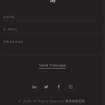
询
NAME
E-MAIL
MESSAGE
Send message
©
2026
- All Rights Reserved
意昂体育官网
.