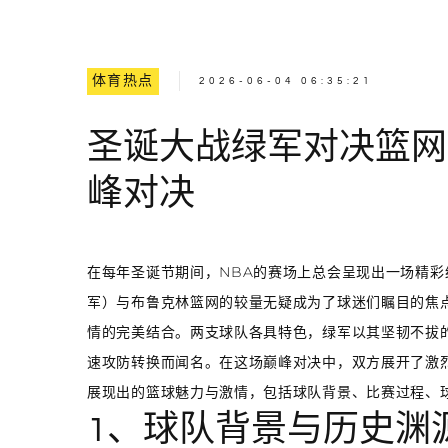
体育热点
2026-06-04 06:35:21
圣诞大战绿军对决篮网
峰对决
在每年圣诞节期间，NBA的赛场上总会呈现出一场精彩
军）与布鲁克林篮网的较量无疑成为了球迷们瞩目的焦
情的完美结合。两支球队各具特色，绿军以其坚韧不拔
速攻防转换而闻名。在这场巅峰对决中，双方展开了激
展现出的篮球魅力与激情，包括球队背景、比赛过程、
1、球队背景与历史渊