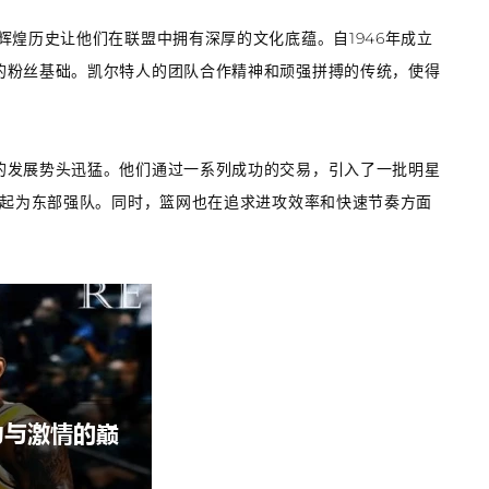
辉煌历史让他们在联盟中拥有深厚的文化底蕴。自1946年成立
的粉丝基础。凯尔特人的团队合作精神和顽强拼搏的传统，使得
的发展势头迅猛。他们通过一系列成功的交易，引入了一批明星
崛起为东部强队。同时，篮网也在追求进攻效率和快速节奏方面