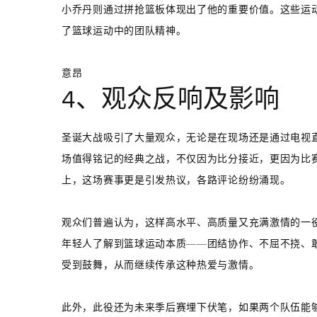
小乔丹则通过拼抢篮板体现出了他的重要价值。这些运
了篮球运动中的团队精神。
意昂
4、观众反响及影响
圣诞大战吸引了大量观众，无论是在现场还是通过电视
场值得铭记的经典之战，不仅因为比分接近，更因为比
上，这场赛事更是引发热议，各路评论纷纷涌现。
观众们普遍认为，这样高水平、高质量又充满激情的一
年轻人了解到篮球运动本质——团结协作、不屈不挠、
受到鼓舞，从而继续传承这种热爱与激情。
此外，此役还为未来季后赛埋下伏笔，如果两个队伍能