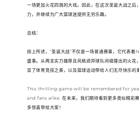
一场更加火花四溅的大戏。因此，在这次圣诞大战之后
力，并继续为广大篮球迷提供无穷乐趣。
总结：
综上所述，“圣诞大战”不仅是一场普通赛事，它代表着NBA
盛事。从两支实力雄厚且风格迥异球队间碰撞出的火花
显了体育竞技之美，以及篮球运动带给人们无尽快乐的
This thrilling game will be remembered for yea
and fans alike. 在未来，我们期待看到更多
多惊喜带给大家！