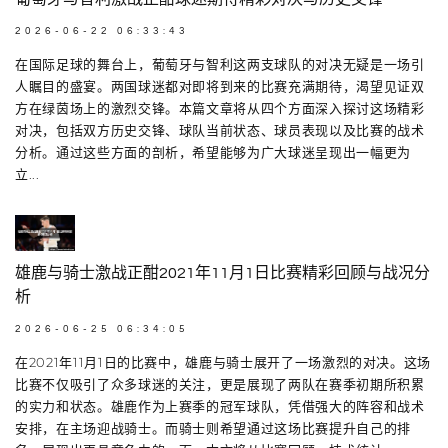
2026-06-22 06:33:43
在国际足球的舞台上，葡萄牙与智利这两支球队的对决无疑是一场引
人瞩目的盛宴。两国球迷都对即将到来的比赛充满期待，渴望见证双
方在绿茵场上的激烈交锋。本篇文章将从四个方面深入探讨这场精彩
对决，包括双方历史交锋、球队当前状态、球员表现以及比赛的战术
分析。通过这些方面的剖析，希望能够为广大球迷呈现出一幅更为
立...
雄鹿与骑士激战正酣2021年11月1日比赛精彩回顾与战况分
析
2026-06-25 06:34:05
在2021年11月1日的比赛中，雄鹿与骑士展开了一场激烈的对决。这场
比赛不仅吸引了众多球迷的关注，更是展现了两队在赛季初期所积累
的实力和状态。雄鹿作为上赛季的冠军球队，凭借强大的阵容和战术
安排，在主场迎战骑士。而骑士则希望通过这场比赛提升自己的排