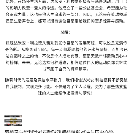
此外，在场外生活方面，达米安・利拉德积极参与慈善活动，用自己
的影响力改变一些人的命运。他成立了一些公益基金会，希望能为社
会贡献力量，这也是他人生追求的一部分。因此，无论是在篮球领域
还是生活舞台上，都可以期待这位巨星带给我们的更多惊喜与感动。
总结：
综观达米安・利拉德从新秀到如今巨星的发展历程，可以说是充满传
奇色彩。从校园到NBA，每一步都凝聚着他的汗水与坚持。而如今已
站在巅峰之上的他，不仅是个人成功典范，更是无数年轻运动员心中
的榜样。未来，无论选择何种道路，相信这位伟大的运动员都会继续
书写属于自己的辉煌篇章。
随着时代的发展及竞技水平提升，我们相信达米安·利拉德将不断突破
自我限制，实现更多可能。不仅是为了个人荣耀，更为了那些热爱篮
球的人士继续传递激情与梦想！
葡萄牙与智利激战正酣球迷期待精彩对决与历史交锋