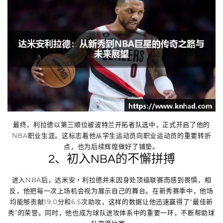
最终，利拉德以第三顺位被波特兰开拓者队选中，正式开启了他的
NBA职业生涯。这标志着他从学生运动员向职业运动员的重要转折
点，也为后续辉煌做好了铺垫。
2、初入NBA的不懈拼搏
进入NBA后，达米安・利拉德并未因身处顶级联赛而感到畏惧，相
反，他把每一次上场机会视为展示自己的舞台。在新秀赛季中，他场
均能够贡献19.0分和6.5次助攻，这样的数据让他迅速赢得了“最佳新
秀”的荣誉。同时，他也成为球队进攻体系中的重要一环，不断帮助球