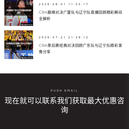
2026-08-01 11:54:17
CBA巅峰对决广厦队与辽宁队直播回顾精彩瞬间
全解析
2026-07-21 21:29:12
CBA季后赛经典对决回顾广东队与辽宁队精彩录
像分享
PUSH EMAIL
现在就可以联系我们获取最大优惠咨
询