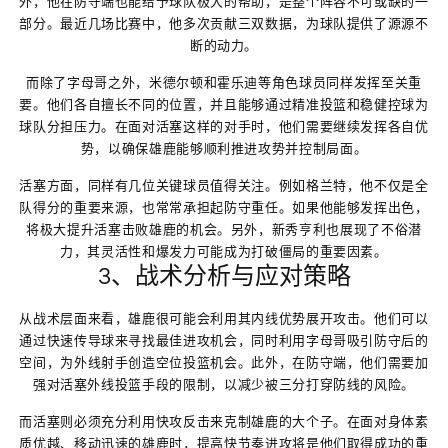
外，他在防守端也能给予球队极大的帮助，是整个阵容不可或缺的一
部分。最近几场比赛中，他多次贡献三双数据，为球队提供了源源不
断的动力。
而除了字母哥之外，米德尔顿和霍乐迪等角色球员同样发挥至关重
要。他们各自擅长不同的位置，并且能够通过精准投篮和稳健控球为
球队分担压力。在面对活塞这样的对手时，他们需要继续发挥各自优
势，以确保雄鹿能够顺利推进攻势并控制局面。
活塞方面，同样有几位关键球员值得关注。例如格兰特，他不仅是全
队得分的重要来源，也常常承担起防守重任。如果他能够发挥出色，
将极大提升活塞击败雄鹿的机会。另外，新秀亨利也展现了不俗潜
力，其灵活性和爆发力可能成为打破僵局的重要因素。
3、战术分析与应对策略
从战术层面来看，雄鹿很可能会利用其内线优势展开攻击。他们可以
通过快速传导球来寻找最佳进攻机会，同时利用字母哥吸引防守后的
空间，为外线射手创造空位投篮机会。此外，在防守端，他们需要加
强对活塞外线投篮手段的限制，以减少被三分打穿防线的风险。
而活塞则必须充分利用快攻反击来克制雄鹿的大个子。在面对身体素
质优越、移动迅速的雄鹿时，提高快节奏进攻将是他们取得成功的重