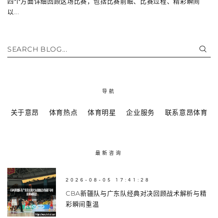
四个方面详细回顾这场比赛，包括比赛前瞻、比赛过程、精彩瞬间
以...
SEARCH BLOG...
导航
关于意昂
体育热点
体育明星
企业服务
联系意昂体育
最新咨询
2026-08-05 17:41:28
CBA新疆队与广东队经典对决回顾战术解析与精
彩瞬间重温