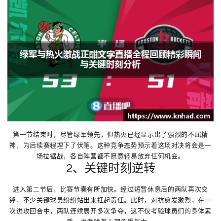
第一节结束时，尽管绿军领先，但热火已经显示出了强烈的不屈精
神，为后续赛程埋下了伏笔。这种竞争态势预示着这场对决将会是一
场拉锯战，各自阵营都不愿意轻易放弃任何机会。
2、关键时刻逆转
进入第二节后，比赛节奏有所加快。经过短暂休息后的两队再次交
锋，不少关键球员纷纷站出来扛起责任。此时，对抗愈发激烈，在一
次进攻回合中，两队连续展开多次争夺，这不仅考验球员们的身体素