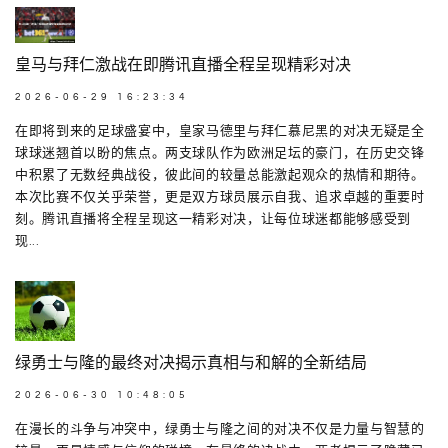
皇马与拜仁激战在即腾讯直播全程呈现精彩对决
2026-06-29 16:23:34
在即将到来的足球盛宴中，皇家马德里与拜仁慕尼黑的对决无疑是全
球球迷翘首以盼的焦点。两支球队作为欧洲足坛的豪门，在历史交锋
中积累了无数经典战役，彼此间的较量总能激起观众的热情和期待。
本次比赛不仅关乎荣誉，更是双方球员展示自我、追求卓越的重要时
刻。腾讯直播将全程呈现这一精彩对决，让每位球迷都能够感受到
现...
绿勇士与隆的最终对决揭示真相与和解的全新结局
2026-06-30 10:48:05
在漫长的斗争与冲突中，绿勇士与隆之间的对决不仅是力量与智慧的