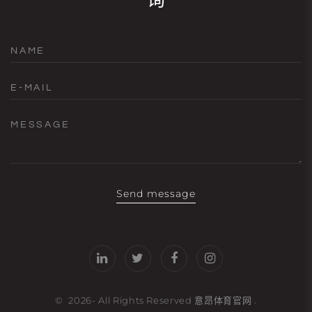
询
NAME
E-MAIL
MESSAGE
Send message
©
2026
- All Rights Reserved
意昂体育官网
.