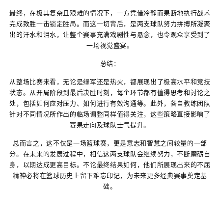
最终，在极其复杂且艰难的情况下，一方凭借冷静而果断地执行战术
完成致胜一击锁定胜局。而这一切背后，是两支球队努力拼搏所凝聚
出的汗水和泪水，让整个赛事充满戏剧性与悬念，也令观众享受到了
一场视觉盛宴。
总结：
从整场比赛来看，无论是绿军还是热火，都展现出了极高水平和竞技
状态。从开局阶段到最后决胜时刻，每个环节都有值得思考和讨论之
处，包括如何应对压力、如何进行有效沟通等。此外，各自教练团队
针对不同情况所作出的临场调整同样值得关注，这些策略直接影响了
赛果走向及球队士气提升。
总而言之，这不仅是一场篮球赛，更是意志和智慧之间较量的一部
分。在未来的发展过程中，相信这两支球队会继续努力，不断磨砺自
身，以期达成更高目标。不论最终结果如何，他们所展现出来的不屈
精神必将在篮球历史上留下难忘印记，为未来更多经典赛事奠定基
础。