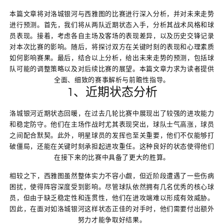
本篇文章将对洛城银河与西雅图的比赛进行深入分析，并对未来走势
进行预测。首先，我们将从两队近期状态入手，分析其战术风格和球
员表现。接着，考虑各自主场及客场的表现差异，以及历史交锋记录
对本次比赛的影响。随后，将探讨双方在关键时刻的表现和心理素质
如何影响赛果。最后，结合以上分析，给出未来走势的预测，包括球
队可能的调整策略以及对后续比赛的展望。本篇文章力求为读者提供
全面、细致的赛事解析与前瞻性指导。
1、近期状态分析
洛城银河近期状态回暖，在过去几轮比赛中展现出了较强的进攻能力
和稳定防守。他们在主场作战时尤其表现突出，球队士气高涨，球员
之间配合默契。此外，明星球员的发挥也至关重要，他们不仅能够打
破僵局，还能在关键时刻承担起进攻重任。这种良好的状态使得他们
在接下来的比赛中具备了更大的胜算。
相较之下，西雅图虽然整体实力不容小觑，但近阶段遭遇了一些伤病
困扰，使得阵容深度受到影响。尽管球队依然拥有几名优秀的核心球
员，但由于缺乏稳定性和连贯性，他们在进攻端难以形成有效威胁。
因此，在面对如洛城银河这样状态正佳的对手时，他们需要付出额外
努力才能争取好结果。