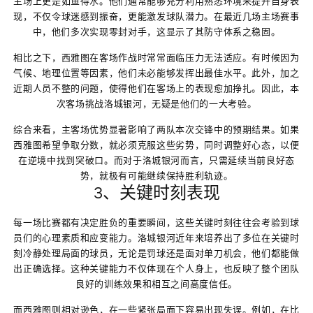
主场上更是如鱼得水。他们通常能够充分利用熟悉环境来提升自身表
现，不仅令球迷感到振奋，更能激发球队潜力。在最近几场主场赛事
中，他们多次实现零封对手，这显示了其防守体系之稳固。
相比之下，西雅图在客场作战时常常面临压力无法适应。有时候因为
气候、地理位置等因素，他们未必能够发挥出最佳水平。此外，加之
近期人员不整的问题，使得他们在客场上的表现愈加挣扎。因此，本
次客场挑战洛城银河，无疑是他们的一大考验。
综合来看，主客场优势显著影响了两队本次交锋中的预期结果。如果
西雅图希望争取分数，就必须克服这些劣势，同时调整好心态，以便
在逆境中找到突破口。而对于洛城银河而言，只需延续当前良好态
势，就极有可能继续保持胜利轨迹。
3、关键时刻表现
每一场比赛都有决定胜负的重要瞬间，这些关键时刻往往会考验到球
员们的心理素质和应变能力。洛城银河近年来培养出了多位在关键时
刻冷静处理局面的球员，无论是罚球还是面对单刀机会，他们都能做
出正确选择。这种关键能力不仅体现在个人身上，也反映了整个团队
良好的训练效果和相互之间高度信任。
而西雅图则相对逊色，在一些紧张局面下容易出现失误。例如，在比