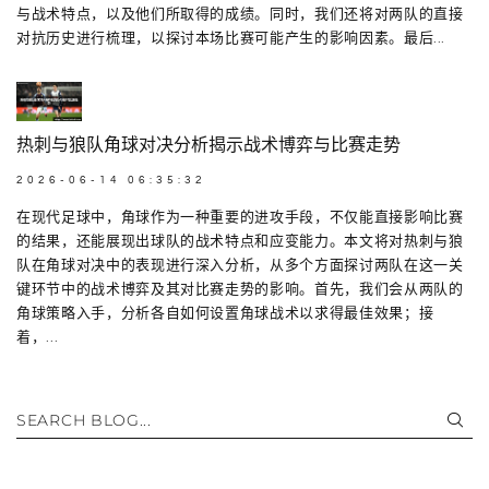
与战术特点，以及他们所取得的成绩。同时，我们还将对两队的直接
对抗历史进行梳理，以探讨本场比赛可能产生的影响因素。最后...
热刺与狼队角球对决分析揭示战术博弈与比赛走势
2026-06-14 06:35:32
在现代足球中，角球作为一种重要的进攻手段，不仅能直接影响比赛
的结果，还能展现出球队的战术特点和应变能力。本文将对热刺与狼
队在角球对决中的表现进行深入分析，从多个方面探讨两队在这一关
键环节中的战术博弈及其对比赛走势的影响。首先，我们会从两队的
角球策略入手，分析各自如何设置角球战术以求得最佳效果；接
着，...
SEARCH BLOG...