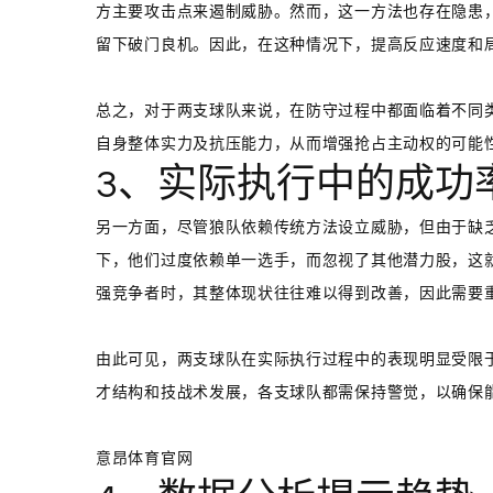
方主要攻击点来遏制威胁。然而，这一方法也存在隐患
留下破门良机。因此，在这种情况下，提高反应速度和
总之，对于两支球队来说，在防守过程中都面临着不同
自身整体实力及抗压能力，从而增强抢占主动权的可能
3、实际执行中的成功
另一方面，尽管狼队依赖传统方法设立威胁，但由于缺
下，他们过度依赖单一选手，而忽视了其他潜力股，这
强竞争者时，其整体现状往往难以得到改善，因此需要
由此可见，两支球队在实际执行过程中的表现明显受限
才结构和技战术发展，各支球队都需保持警觉，以确保
意昂体育官网