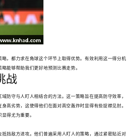
策略，都力求在角球这个环节上取得优势。有效利用这一得分机
策略能够帮助我们更好地预测比赛走势。
挑战
区域防守与人盯人相结合的方法。这一策略旨在提高防守效率，
在身高劣势，这使得他们在面对高空轰炸时显得有些捉襟见肘。
识显得尤为重要。
去抵挡敌方进攻。他们普遍采用人盯人的策略，通过紧密贴近对