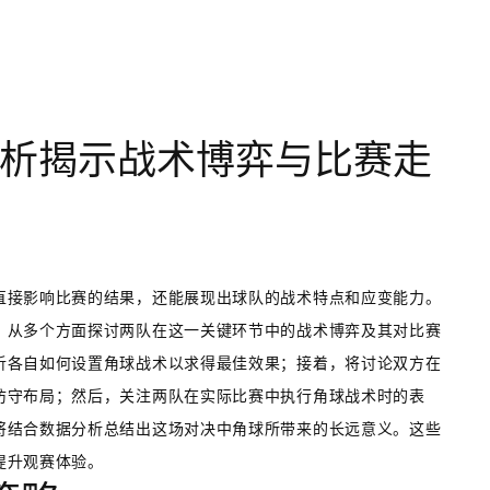
析揭示战术博弈与比赛走
直接影响比赛的结果，还能展现出球队的战术特点和应变能力。
，从多个方面探讨两队在这一关键环节中的战术博弈及其对比赛
析各自如何设置角球战术以求得最佳效果；接着，将讨论双方在
防守布局；然后，关注两队在实际比赛中执行角球战术时的表
将结合数据分析总结出这场对决中角球所带来的长远意义。这些
提升观赛体验。