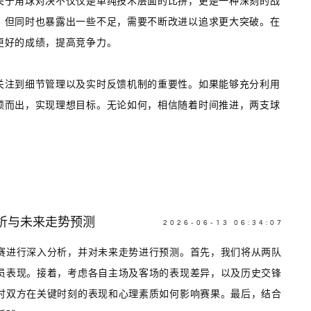
关于角球对决不仅仅是单纯技术层面的比拼，更是一种深刻的战
，但同时也暴露出一些不足，需要不断改进以追求更大突破。在
更好的成绩，提高竞争力。
关注到细节管理以及实时反馈机制的重要性。如果能够充分利用
颖而出，实现理想目标。无论如何，相信随着时间推进，两支球
析与未来走势预测
2026-06-13 06:34:07
赛进行深入分析，并对未来走势进行预测。首先，我们将从两队
员表现。接着，考虑各自主场及客场的表现差异，以及历史交锋
讨双方在关键时刻的表现和心理素质如何影响赛果。最后，结合