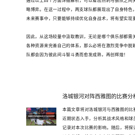
通过以上四个方面详细解析，可以看出热刺与狼队之间
略博弈。在这一过程中，两支球队都展现出了自身特色
未来赛事中，只要能够持续优化自身战术，将有望实现
因此，从这场较量中汲取教训，无论是哪个俱乐部都需
各种资源来完善自己的体系，那么必将在激烈竞争中脱
队都会因为彼此间斗智斗勇而愈发成熟，再创辉煌！
洛城银河对阵西雅图的比赛分
本篇文章将对洛城银河与西雅图的比
近期状态入手，分析其战术风格和球
记录对本次比赛的影响。随后，将探