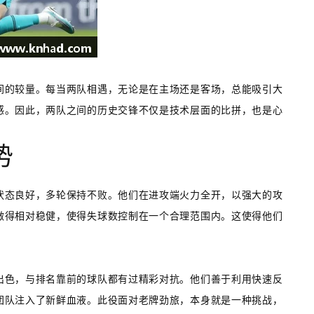
间的较量。每当两队相遇，无论是在主场还是客场，总能吸引大
感。因此，两队之间的历史交锋不仅是技术层面的比拼，也是心
势
状态良好，多轮保持不败。他们在进攻端火力全开，以强大的攻
做得相对稳健，使得失球数控制在一个合理范围内。这使得他们
出色，与排名靠前的球队都有过精彩对抗。他们善于利用快速反
团队注入了新鲜血液。此役面对老牌劲旅，本身就是一种挑战，