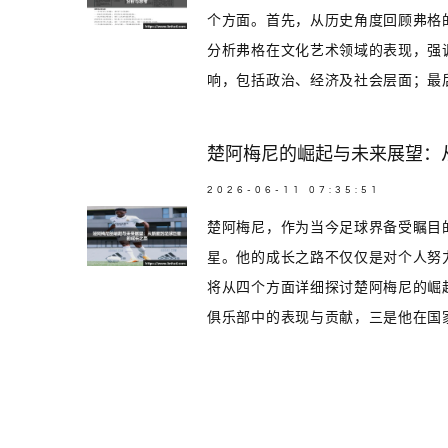
个方面。首先，从历史角度回顾弗格
分析弗格在文化艺术领域的表现，强
响，包括政治、经济及社会层面；最后，
楚阿梅尼的崛起与未来展望：
2026-06-11 07:35:51
楚阿梅尼，作为当今足球界备受瞩目
星。他的成长之路不仅仅是对个人努
将从四个方面详细探讨楚阿梅尼的崛
俱乐部中的表现与贡献，三是他在国家队