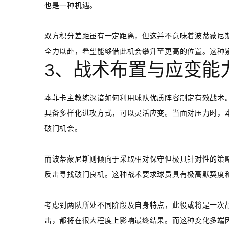
也是一种机遇。
双方积分差距虽有一定距离，但这并不意味着波蒂蒙尼
全力以赴，希望能够借此机会攀升至更高的位置。这种
3、战术布置与应变能
本菲卡主教练深谙如何利用球队优质阵容制定有效战术
具备多样化进攻方式，可以灵活应变。当面对压力时，
破门机会。
而波蒂蒙尼斯则倾向于采取相对保守但极具针对性的策
反击寻找破门良机。这种战术要求球员具有极高默契度
考虑到两队所处不同阶段及自身特点，此役或将是一次
击，都将在很大程度上影响最终结果。而这种变化多端