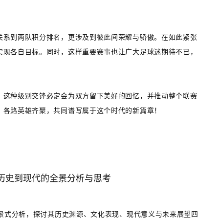
关系到两队积分排名，更涉及到彼此间荣耀与骄傲。在如此紧张
实现各自目标。同时，这样重要赛事也让广大足球迷期待不已，
，这种级别交锋必定会为双方留下美好的回忆，并推动整个联赛
，各路英雄齐聚，共同谱写属于这个时代的新篇章！
历史到现代的全景分析与思考
景式分析，探讨其历史渊源、文化表现、现代意义与未来展望四