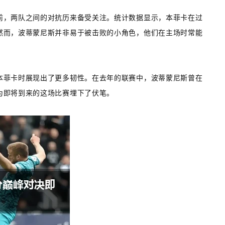
前，两队之间的对抗历来备受关注。统计数据显示，本菲卡在过
然而，波蒂蒙尼斯并非易于被击败的小角色，他们在主场时常能
本菲卡时展现出了更多韧性。在去年的联赛中，波蒂蒙尼斯曾在
为即将到来的这场比赛埋下了伏笔。