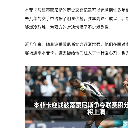
本菲卡与波蒂蒙尼斯的历史交锋记录可以追溯到许多年
去几年的交手中占据了明显优势，胜率高达七成以上。
够爆冷取胜，为双方的对决增添了不少戏剧性。
近几年来，随着波蒂蒙尼斯实力逐渐增强，他们在面对
客场逼平本菲卡，这无疑给他们注入了一针强心剂，也