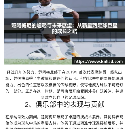
经过几年的努力，楚阿梅尼终于在2019年首次代表摩纳哥一线队出
场，并很快赢得了主教练和球迷们的认可。他在比赛中的冷静处理球
能力、出色的位置感以及极佳的传球视野，使得他成为球队不可或缺
的一部分。正是在这一时期，楚阿梅尼开始受到外界广泛关注，并逐
步建立起自己的足球品牌。
2、俱乐部中的表现与贡献
在摩纳哥效力期间，楚阿梅尼展现了卓越的技战术素养，其优异表现
使他成为球队中场的重要支柱。他善于通过精准传球连接前后场，并