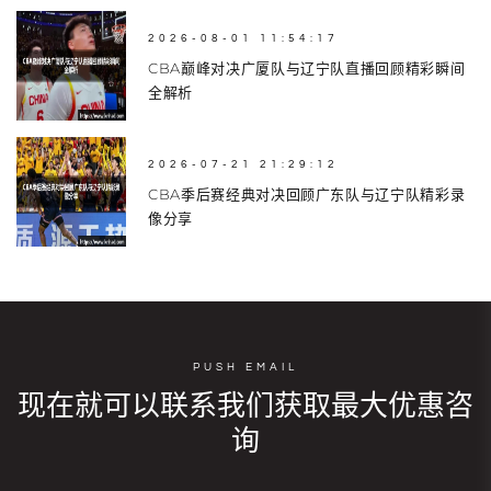
2026-08-01 11:54:17
CBA巅峰对决广厦队与辽宁队直播回顾精彩瞬间
全解析
2026-07-21 21:29:12
CBA季后赛经典对决回顾广东队与辽宁队精彩录
像分享
PUSH EMAIL
现在就可以联系我们获取最大优惠咨
询