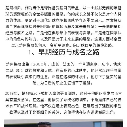
楚阿梅尼，作为当今足球界备受瞩目的新星，从一个默默无闻的年轻
球员逐渐崛起为全世界瞩目的巨星。他的成长之路不仅仅是对个人努
力的体现，更是对于现代足球竞争和团队协作的重要启示。本文将从
四个方面详细探讨楚阿梅尼的崛起历程及其未来展望：一是他的早期
经历与成名之路，二是他在俱乐部中的表现与贡献，三是他在国家队
中的角色与影响力，以及四是对于未来发展的展望。这些方面将全面
展示楚阿梅尼如何从一名新星逐步走向足球巨星的辉煌道路。
1、早期经历与成名之路
楚阿梅尼出生于2000年，成长于法国的一个普通家庭。从小，他就
展现出对足球的热爱和天赋。在家乡的小球队中，他经常以超乎寻常
的表现吸引教练们的注意。正是在这样的环境中，他打下了坚实的基
础，为日后的职业生涯铺平了道路。
2018年，楚阿梅尼正式加入摩纳哥青训营，这对于他的职业发展而言
具有重要意义。在这里，他接受了系统化的训练，不断磨炼自己的技
术水平和战术理解。他不仅在场上表现出色，还展现出了强烈的求胜
欲望以及对于比赛细节的关注，这使得他在队内迅速崭露头角。