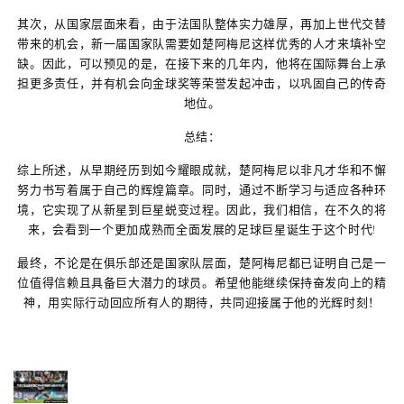
其次，从国家层面来看，由于法国队整体实力雄厚，再加上世代交替
带来的机会，新一届国家队需要如楚阿梅尼这样优秀的人才来填补空
缺。因此，可以预见的是，在接下来的几年内，他将在国际舞台上承
担更多责任，并有机会向金球奖等荣誉发起冲击，以巩固自己的传奇
地位。
总结：
综上所述，从早期经历到如今耀眼成就，楚阿梅尼以非凡才华和不懈
努力书写着属于自己的辉煌篇章。同时，通过不断学习与适应各种环
境，它实现了从新星到巨星蜕变过程。因此，我们相信，在不久的将
来，会看到一个更加成熟而全面发展的足球巨星诞生于这个时代!
最终，不论是在俱乐部还是国家队层面，楚阿梅尼都已证明自己是一
位值得信赖且具备巨大潜力的球员。希望他能继续保持奋发向上的精
神，用实际行动回应所有人的期待，共同迎接属于他的光辉时刻！