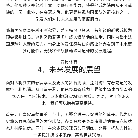
胁。他那种大赛经验丰富且冷静应变能力，使得他成为法国队不可或
缺的一员。此外，在夺冠之后，他更是被视为国家队的新核心之一，
引发人们对其未来发展的高度期待。
随着国际赛事经验不断积累，楚阿梅尼已经从一名年轻的新秀成长为
顶尖级别球员。这也激励着更多年轻人追随他的脚步，同时为整个法
国足球注入新的活力。他身上的责任感与使命感让外界看到了未来更
多可能性，无疑将继续推动法国足球的发展进程。
意昂体育
4、未来发展的展望
面对即将到来的新赛季以及更大的舞台挑战，楚阿梅尼有着充足的发
展空间和机遇。从目前来看，他已经具备成为世界级中场球员所需的
一切条件，包括技术、身体素质以及心理素质。因此，对于他的未
来，我们可以抱有更高期待。
首先，在皇家马德里的平台上，无疑会进一步促进他的成长。作为历
史悠久且底蕴深厚的大俱乐部，各类高水平赛事将推动他保持竞技状
态并持续进步。同时，与众多顶尖球员共同训练、比赛，将助力其进
一步提升技战术素养，实现自我突破。